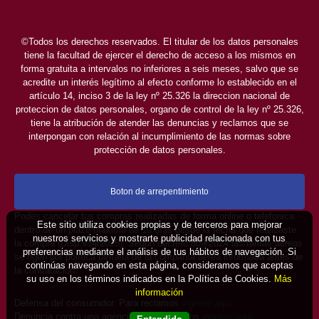
©Todos los derechos reservados. El titular de los datos personales
tiene la facultad de ejercer el derecho de acceso a los mismos en
forma gratuita a intervalos no inferiores a seis meses, salvo que se
acredite un interés legítimo al efecto conforme lo establecido en el
artículo 14, inciso 3 de la ley nº 25.326 la direccion nacional de
proteccion de datos personales, organo de control de la ley nº 25.326,
tiene la atribución de atender las denuncias y reclamos que se
interpongan con relación al incumplimiento de las normas sobre
protección de datos personales.
Boton de arrepentimiento
Podés cancelar tus compras realizadas de forma online o telefonica
Este sitio utiliza cookies propias y de terceros para mejorar
dentro de un plazo máximo de 10 días desde la fecha que realizaste
nuestros servicios y mostrarte publicidad relacionada con tus
la compra (Disp.954/2025). Según decreto 809/2024 las tarifas aéreas
preferencias mediante el análisis de tus hábitos de navegación. Si
se rigen por política tarifaria de la compañía aérea informada antes de
continúas navegando en esta página, consideramos que aceptas
la contratación.
su uso en los términos indicados en la Política de Cookies.
Más
información
Defensa del consumidor. Para reclamos
ingrese aquí
Denuncia contra una agencia. Para reclamos
ingrese aquí