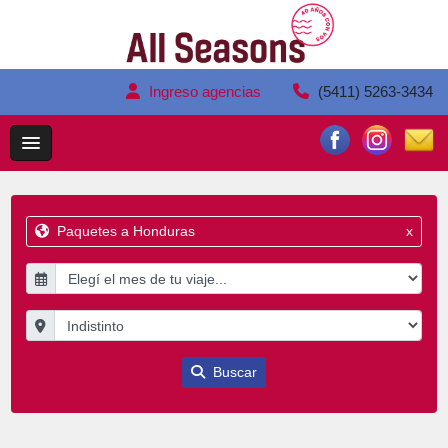
Ingreso agencias
(5411) 5263-3434
Paquetes a Honduras
x
Buscar