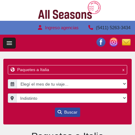
Ingreso agencias
(5411) 5263-3434
Paquetes a Italia
x
Buscar