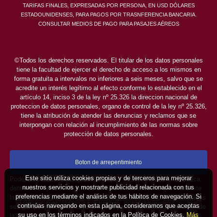
TARIFAS FINALES, EXPRESADAS POR PERSONA, EN USD DÓLARES
ESTADOUNIDENSES, PARA PAGOS POR TRASNFERENCIA BANCARIA.
CONSULTAR MEDIOS DE PAGO PARA PASAJES AÉREOS
©Todos los derechos reservados. El titular de los datos personales
tiene la facultad de ejercer el derecho de acceso a los mismos en
forma gratuita a intervalos no inferiores a seis meses, salvo que se
acredite un interés legítimo al efecto conforme lo establecido en el
artículo 14, inciso 3 de la ley nº 25.326 la direccion nacional de
proteccion de datos personales, organo de control de la ley nº 25.326,
tiene la atribución de atender las denuncias y reclamos que se
interpongan con relación al incumplimiento de las normas sobre
protección de datos personales.
Boton de arrepentimiento
Este sitio utiliza cookies propias y de terceros para mejorar
Podés cancelar tus compras realizadas de forma online o telefonica
nuestros servicios y mostrarte publicidad relacionada con tus
dentro de un plazo máximo de 10 días desde la fecha que realizaste
preferencias mediante el análisis de tus hábitos de navegación. Si
la compra (Disp.954/2025). Según decreto 809/2024 las tarifas aéreas
continúas navegando en esta página, consideramos que aceptas
se rigen por política tarifaria de la compañía aérea informada antes de
su uso en los términos indicados en la Política de Cookies.
Más
la contratación.