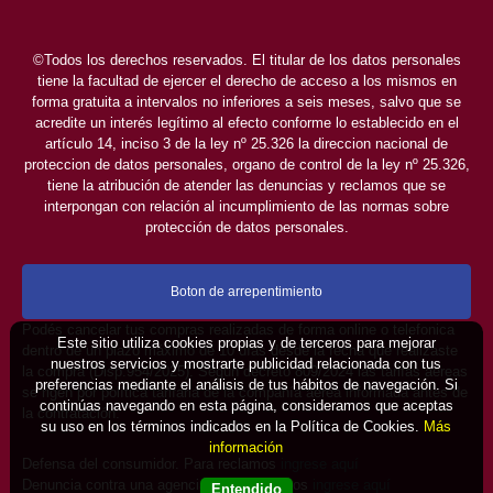
©Todos los derechos reservados. El titular de los datos personales
tiene la facultad de ejercer el derecho de acceso a los mismos en
forma gratuita a intervalos no inferiores a seis meses, salvo que se
acredite un interés legítimo al efecto conforme lo establecido en el
artículo 14, inciso 3 de la ley nº 25.326 la direccion nacional de
proteccion de datos personales, organo de control de la ley nº 25.326,
tiene la atribución de atender las denuncias y reclamos que se
interpongan con relación al incumplimiento de las normas sobre
protección de datos personales.
Boton de arrepentimiento
Podés cancelar tus compras realizadas de forma online o telefonica
Este sitio utiliza cookies propias y de terceros para mejorar
dentro de un plazo máximo de 10 días desde la fecha que realizaste
nuestros servicios y mostrarte publicidad relacionada con tus
la compra (Disp.954/2025). Según decreto 809/2024 las tarifas aéreas
preferencias mediante el análisis de tus hábitos de navegación. Si
se rigen por política tarifaria de la compañía aérea informada antes de
continúas navegando en esta página, consideramos que aceptas
la contratación.
su uso en los términos indicados en la Política de Cookies.
Más
información
Defensa del consumidor. Para reclamos
ingrese aquí
Denuncia contra una agencia. Para reclamos
ingrese aquí
Entendido