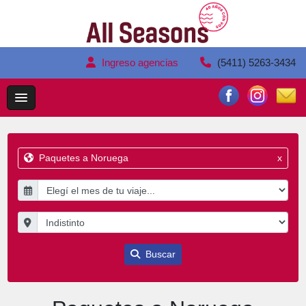
Ingreso agencias
(5411) 5263-3434
Paquetes a Noruega
x
Buscar