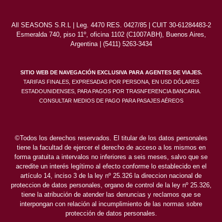
All SEASONS S.R.L | Leg. 4470 RES. 0427/85 | CUIT 30-61284483-2
Esmeralda 740, piso 11º, oficina 1102 (C1007ABH), Buenos Aires,
Argentina | (5411) 5263-3434
SITIO WEB DE NAVEGACIÓN EXCLUSIVA PARA AGENTES DE VIAJES.
TARIFAS FINALES, EXPRESADAS POR PERSONA, EN USD DÓLARES
ESTADOUNIDENSES, PARA PAGOS POR TRASNFERENCIA BANCARIA.
CONSULTAR MEDIOS DE PAGO PARA PASAJES AÉREOS
©Todos los derechos reservados. El titular de los datos personales
tiene la facultad de ejercer el derecho de acceso a los mismos en
forma gratuita a intervalos no inferiores a seis meses, salvo que se
acredite un interés legítimo al efecto conforme lo establecido en el
artículo 14, inciso 3 de la ley nº 25.326 la direccion nacional de
proteccion de datos personales, organo de control de la ley nº 25.326,
tiene la atribución de atender las denuncias y reclamos que se
interpongan con relación al incumplimiento de las normas sobre
protección de datos personales.