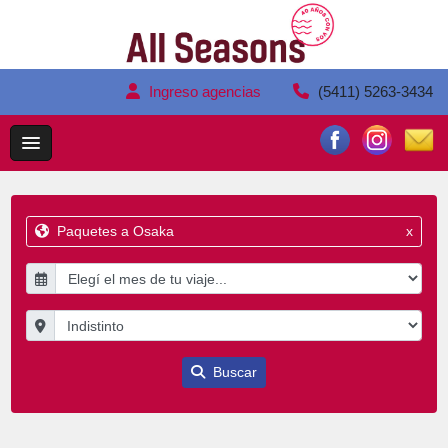
Ingreso agencias
(5411) 5263-3434
Paquetes a Osaka
x
Buscar