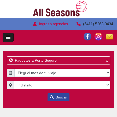
Ingreso agencias
(5411) 5263-3434
Paquetes a Porto Seguro
x
Buscar