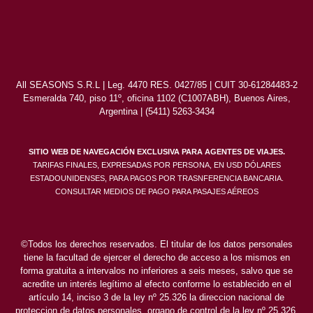
All SEASONS S.R.L | Leg. 4470 RES. 0427/85 | CUIT 30-61284483-2
Esmeralda 740, piso 11º, oficina 1102 (C1007ABH), Buenos Aires,
Argentina | (5411) 5263-3434
SITIO WEB DE NAVEGACIÓN EXCLUSIVA PARA AGENTES DE VIAJES.
TARIFAS FINALES, EXPRESADAS POR PERSONA, EN USD DÓLARES
ESTADOUNIDENSES, PARA PAGOS POR TRASNFERENCIA BANCARIA.
CONSULTAR MEDIOS DE PAGO PARA PASAJES AÉREOS
©Todos los derechos reservados. El titular de los datos personales
tiene la facultad de ejercer el derecho de acceso a los mismos en
forma gratuita a intervalos no inferiores a seis meses, salvo que se
acredite un interés legítimo al efecto conforme lo establecido en el
artículo 14, inciso 3 de la ley nº 25.326 la direccion nacional de
proteccion de datos personales, organo de control de la ley nº 25.326,