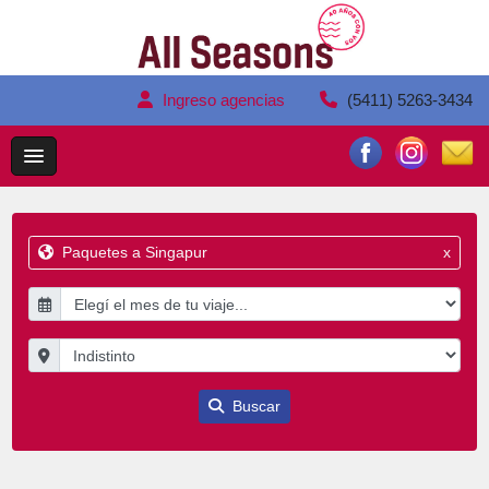
Ingreso agencias
(5411) 5263-3434
Paquetes a Singapur
x
Buscar