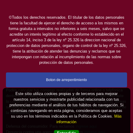
©Todos los derechos reservados. El titular de los datos personales
tiene la facultad de ejercer el derecho de acceso a los mismos en
forma gratuita a intervalos no inferiores a seis meses, salvo que se
acredite un interés legítimo al efecto conforme lo establecido en el
artículo 14, inciso 3 de la ley nº 25.326 la direccion nacional de
proteccion de datos personales, organo de control de la ley nº 25.326,
tiene la atribución de atender las denuncias y reclamos que se
interpongan con relación al incumplimiento de las normas sobre
protección de datos personales.
Boton de arrepentimiento
Podés cancelar tus compras realizadas de forma online o telefonica
Este sitio utiliza cookies propias y de terceros para mejorar
dentro de un plazo máximo de 10 días desde la fecha que realizaste
nuestros servicios y mostrarte publicidad relacionada con tus
la compra (Disp.954/2025). Según decreto 809/2024 las tarifas aéreas
preferencias mediante el análisis de tus hábitos de navegación. Si
se rigen por política tarifaria de la compañía aérea informada antes de
continúas navegando en esta página, consideramos que aceptas
la contratación.
su uso en los términos indicados en la Política de Cookies.
Más
información
Defensa del consumidor. Para reclamos
ingrese aquí
Denuncia contra una agencia. Para reclamos
ingrese aquí