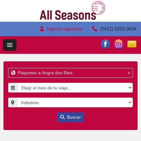
Ingreso agencias
(5411) 5263-3434
Paquetes a Angra dos Reis
x
Buscar