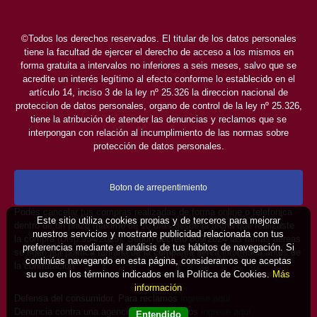
©Todos los derechos reservados. El titular de los datos personales
tiene la facultad de ejercer el derecho de acceso a los mismos en
forma gratuita a intervalos no inferiores a seis meses, salvo que se
acredite un interés legítimo al efecto conforme lo establecido en el
artículo 14, inciso 3 de la ley nº 25.326 la direccion nacional de
proteccion de datos personales, organo de control de la ley nº 25.326,
tiene la atribución de atender las denuncias y reclamos que se
interpongan con relación al incumplimiento de las normas sobre
protección de datos personales.
Boton de arrepentimiento
Podés cancelar tus compras realizadas de forma online o telefonica
Este sitio utiliza cookies propias y de terceros para mejorar
dentro de un plazo máximo de 10 días desde la fecha que realizaste
nuestros servicios y mostrarte publicidad relacionada con tus
la compra (Disp.954/2025). Según decreto 809/2024 las tarifas aéreas
preferencias mediante el análisis de tus hábitos de navegación. Si
se rigen por política tarifaria de la compañía aérea informada antes de
continúas navegando en esta página, consideramos que aceptas
la contratación.
su uso en los términos indicados en la Política de Cookies.
Más
información
Defensa del consumidor. Para reclamos
ingrese aquí
Denuncia contra una agencia. Para reclamos
ingrese aquí
Entendido