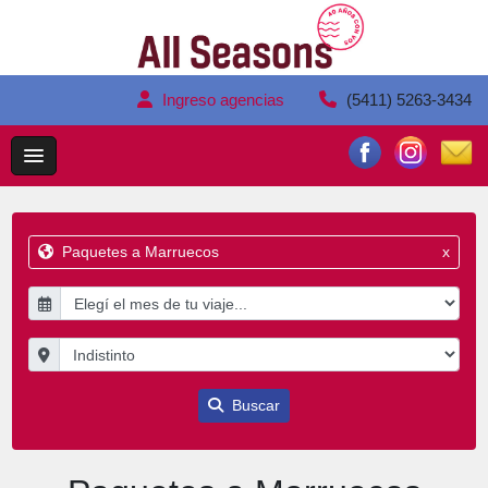
Ingreso agencias
(5411) 5263-3434
Paquetes a Marruecos
x
Buscar