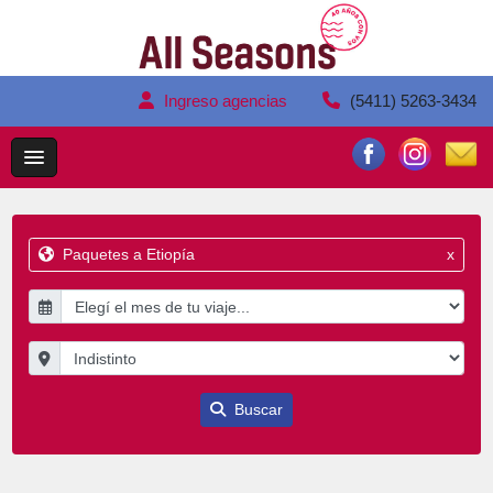
Ingreso agencias
(5411) 5263-3434
Paquetes a Etiopía
x
Buscar