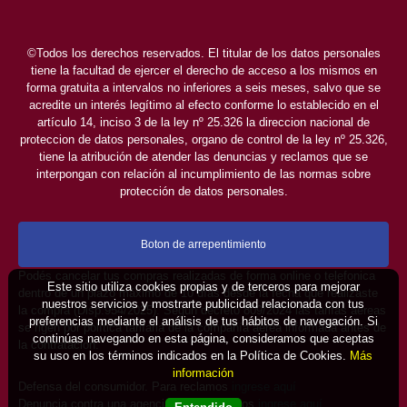
©Todos los derechos reservados. El titular de los datos personales
tiene la facultad de ejercer el derecho de acceso a los mismos en
forma gratuita a intervalos no inferiores a seis meses, salvo que se
acredite un interés legítimo al efecto conforme lo establecido en el
artículo 14, inciso 3 de la ley nº 25.326 la direccion nacional de
proteccion de datos personales, organo de control de la ley nº 25.326,
tiene la atribución de atender las denuncias y reclamos que se
interpongan con relación al incumplimiento de las normas sobre
protección de datos personales.
Boton de arrepentimiento
Podés cancelar tus compras realizadas de forma online o telefonica
Este sitio utiliza cookies propias y de terceros para mejorar
dentro de un plazo máximo de 10 días desde la fecha que realizaste
nuestros servicios y mostrarte publicidad relacionada con tus
la compra (Disp.954/2025). Según decreto 809/2024 las tarifas aéreas
preferencias mediante el análisis de tus hábitos de navegación. Si
se rigen por política tarifaria de la compañía aérea informada antes de
continúas navegando en esta página, consideramos que aceptas
la contratación.
su uso en los términos indicados en la Política de Cookies.
Más
información
Defensa del consumidor. Para reclamos
ingrese aquí
Denuncia contra una agencia. Para reclamos
ingrese aquí