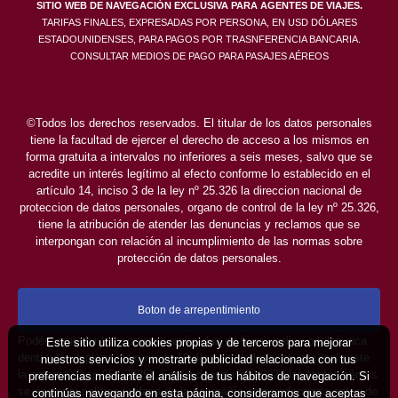
SITIO WEB DE NAVEGACIÓN EXCLUSIVA PARA AGENTES DE VIAJES.
TARIFAS FINALES, EXPRESADAS POR PERSONA, EN USD DÓLARES
ESTADOUNIDENSES, PARA PAGOS POR TRASNFERENCIA BANCARIA.
CONSULTAR MEDIOS DE PAGO PARA PASAJES AÉREOS
©Todos los derechos reservados. El titular de los datos personales
tiene la facultad de ejercer el derecho de acceso a los mismos en
forma gratuita a intervalos no inferiores a seis meses, salvo que se
acredite un interés legítimo al efecto conforme lo establecido en el
artículo 14, inciso 3 de la ley nº 25.326 la direccion nacional de
proteccion de datos personales, organo de control de la ley nº 25.326,
tiene la atribución de atender las denuncias y reclamos que se
interpongan con relación al incumplimiento de las normas sobre
protección de datos personales.
Boton de arrepentimiento
Podés cancelar tus compras realizadas de forma online o telefonica
Este sitio utiliza cookies propias y de terceros para mejorar
dentro de un plazo máximo de 10 días desde la fecha que realizaste
nuestros servicios y mostrarte publicidad relacionada con tus
la compra (Disp.954/2025). Según decreto 809/2024 las tarifas aéreas
preferencias mediante el análisis de tus hábitos de navegación. Si
se rigen por política tarifaria de la compañía aérea informada antes de
continúas navegando en esta página, consideramos que aceptas