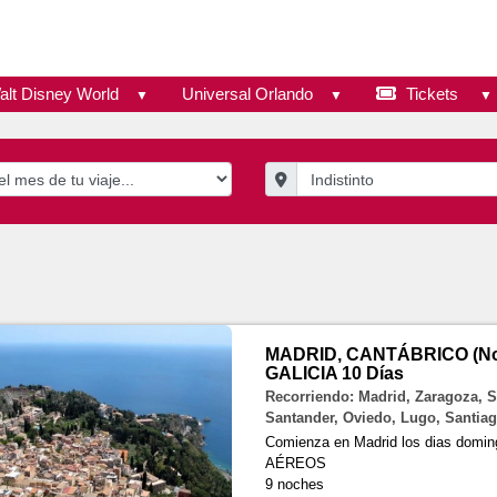
alt Disney World
Universal Orlando
Tickets
MADRID, CANTÁBRICO (Nor
GALICIA 10 Días
Recorriendo: Madrid, Zaragoza, S
Santander, Oviedo, Lugo, Santia
Comienza en Madrid los dias dom
AÉREOS
9 noches