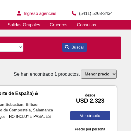
Ingreso agencias
(5411) 5263-3434
Salidas Grupales
Cruceros
Consultas
Buscar
Se han encontrado 1 productos.
te de España) &
desde
USD 2.323
an Sebastian, Bilbao,
go de Compostela, Salamanca
Ver
circuito
ingos - NO INCLUYE PASAJES
Precio por persona