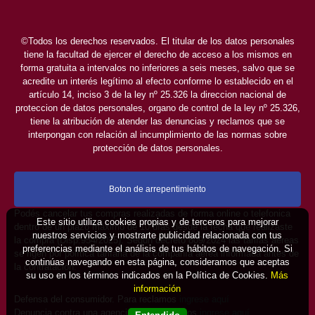
©Todos los derechos reservados. El titular de los datos personales
tiene la facultad de ejercer el derecho de acceso a los mismos en
forma gratuita a intervalos no inferiores a seis meses, salvo que se
acredite un interés legítimo al efecto conforme lo establecido en el
artículo 14, inciso 3 de la ley nº 25.326 la direccion nacional de
proteccion de datos personales, organo de control de la ley nº 25.326,
tiene la atribución de atender las denuncias y reclamos que se
interpongan con relación al incumplimiento de las normas sobre
protección de datos personales.
Boton de arrepentimiento
Podés cancelar tus compras realizadas de forma online o telefonica
Este sitio utiliza cookies propias y de terceros para mejorar
dentro de un plazo máximo de 10 días desde la fecha que realizaste
nuestros servicios y mostrarte publicidad relacionada con tus
la compra (Disp.954/2025). Según decreto 809/2024 las tarifas aéreas
preferencias mediante el análisis de tus hábitos de navegación. Si
se rigen por política tarifaria de la compañía aérea informada antes de
continúas navegando en esta página, consideramos que aceptas
la contratación.
su uso en los términos indicados en la Política de Cookies.
Más
información
Defensa del consumidor. Para reclamos
ingrese aquí
Denuncia contra una agencia. Para reclamos
ingrese aquí