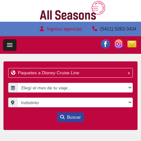
Ingreso agencias
(5411) 5263-3434
Paquetes a Disney Cruise Line
x
Buscar