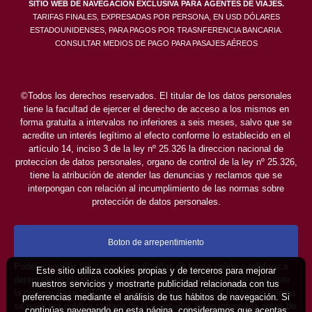
SITIO WEB DE NAVEGACIÓN EXCLUSIVA PARA AGENTES DE VIAJES.
TARIFAS FINALES, EXPRESADAS POR PERSONA, EN USD DÓLARES
ESTADOUNIDENSES, PARA PAGOS POR TRASNFERENCIA BANCARIA.
CONSULTAR MEDIOS DE PAGO PARA PASAJES AÉREOS
©Todos los derechos reservados. El titular de los datos personales
tiene la facultad de ejercer el derecho de acceso a los mismos en
forma gratuita a intervalos no inferiores a seis meses, salvo que se
acredite un interés legítimo al efecto conforme lo establecido en el
artículo 14, inciso 3 de la ley nº 25.326 la direccion nacional de
proteccion de datos personales, organo de control de la ley nº 25.326,
tiene la atribución de atender las denuncias y reclamos que se
interpongan con relación al incumplimiento de las normas sobre
protección de datos personales.
Boton de arrepentimiento
Podés cancelar tus compras realizadas de forma online o telefonica
Este sitio utiliza cookies propias y de terceros para mejorar
dentro de un plazo máximo de 10 días desde la fecha que realizaste
nuestros servicios y mostrarte publicidad relacionada con tus
la compra (Disp.954/2025). Según decreto 809/2024 las tarifas aéreas
preferencias mediante el análisis de tus hábitos de navegación. Si
se rigen por política tarifaria de la compañía aérea informada antes de
continúas navegando en esta página, consideramos que aceptas