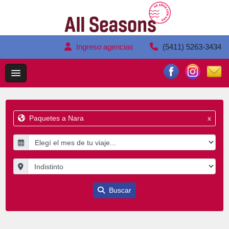
Ingreso agencias
(5411) 5263-3434
Paquetes a Nara
x
Buscar