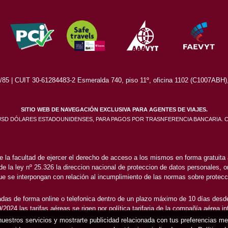
5 | CUIT 30-61284483-2 Esmeralda 740, piso 11º, oficina 1102 (C1007ABH), 
SITIO WEB DE NAVEGACIÓN EXCLUSIVA PARA AGENTES DE VIAJES.
 USD DÓLARES ESTADOUNIDENSES, PARA PAGOS POR TRASNFERENCIA BANCARIA. 
e la facultad de ejercer el derecho de acceso a los mismos en forma gratuita a
 de la ley nº 25.326 la direccion nacional de proteccion de datos personales, or
e se interpongan con relación al incumplimiento de las normas sobre protecc
das de forma online o telefonica dentro de un plazo máximo de 10 días desde
2024 las tarifas aéreas se rigen por política tarifaria de la compañía aérea i
 nuestros servicios y mostrarte publicidad relacionada con tus preferencias m