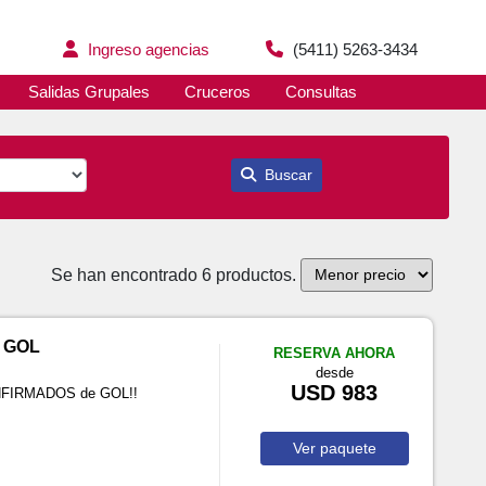
Ingreso agencias
(5411) 5263-3434
Salidas Grupales
Cruceros
Consultas
Buscar
Se han encontrado 6 productos.
n GOL
RESERVA AHORA
desde
USD 983
ONFIRMADOS de GOL!!
Ver
paquete