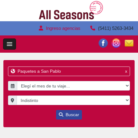
Ingreso agencias
(5411) 5263-3434
Paquetes a San Pablo
x
Buscar