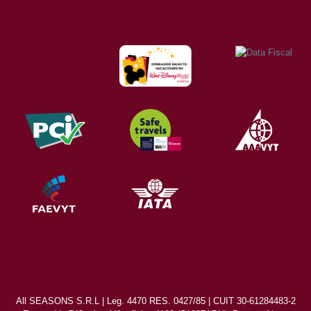
All SEASONS S.R.L | Leg. 4470 RES. 0427/85 | CUIT 30-61284483-2