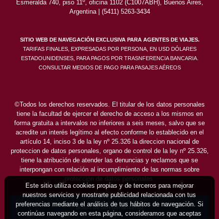
Esmeralda 740, piso 11º, oficina 1102 (C1007ABH), Buenos Aires,
Argentina | (5411) 5263-3434
SITIO WEB DE NAVEGACIÓN EXCLUSIVA PARA AGENTES DE VIAJES.
TARIFAS FINALES, EXPRESADAS POR PERSONA, EN USD DÓLARES
ESTADOUNIDENSES, PARA PAGOS POR TRASNFERENCIA BANCARIA.
CONSULTAR MEDIOS DE PAGO PARA PASAJES AÉREOS
©Todos los derechos reservados. El titular de los datos personales
tiene la facultad de ejercer el derecho de acceso a los mismos en
forma gratuita a intervalos no inferiores a seis meses, salvo que se
acredite un interés legítimo al efecto conforme lo establecido en el
artículo 14, inciso 3 de la ley nº 25.326 la direccion nacional de
proteccion de datos personales, organo de control de la ley nº 25.326,
tiene la atribución de atender las denuncias y reclamos que se
interpongan con relación al incumplimiento de las normas sobre
protección de datos personales.
Este sitio utiliza cookies propias y de terceros para mejorar
nuestros servicios y mostrarte publicidad relacionada con tus
preferencias mediante el análisis de tus hábitos de navegación. Si
Boton de arrepentimiento
continúas navegando en esta página, consideramos que aceptas