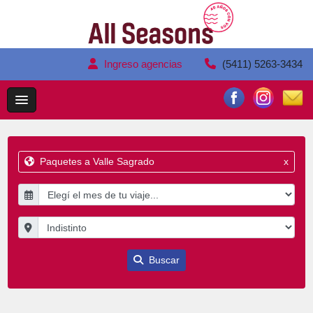
Ingreso agencias
(5411) 5263-3434
Paquetes a Valle Sagrado
x
Buscar