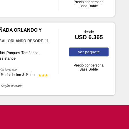
Precio por persona
Base Doble
ÑADA ORLANDO Y
desde
USD 6.365
SAL ORLANDO RESORT. 11
Ver
paquete
Tkts Parques Temáticos,
ssistance
Precio por persona
Base Doble
ún itinerario
 Surfside Inn & Suites
Según itinerario