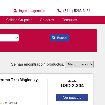
Ingreso agencias
(5411) 5263-3434
Salidas Grupales
Cruceros
Consultas
Buscar
Se han encontrado 4 productos.
 Promo Tkts Mágicos y
desde
USD 2.304
Ver
paquete
Sin Pensión