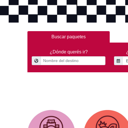
Buscar paquetes
¿Dónde querés ir?