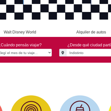
Walt Disney World
Alquiler de autos
¿Cuándo pensás viajar?
¿Desde qué ciudad part