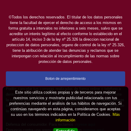
©Todos los derechos reservados. El titular de los datos personales
tiene la facultad de ejercer el derecho de acceso a los mismos en
forma gratuita a intervalos no inferiores a seis meses, salvo que se
acredite un interés legítimo al efecto conforme lo establecido en el
artículo 14, inciso 3 de la ley nº 25.326 la direccion nacional de
proteccion de datos personales, organo de control de la ley nº 25.326,
tiene la atribución de atender las denuncias y reclamos que se
interpongan con relación al incumplimiento de las normas sobre
protección de datos personales.
Boton de arrepentimiento
Podés cancelar tus compras realizadas de forma online o telefonica
Este sitio utiliza cookies propias y de terceros para mejorar
dentro de un plazo máximo de 10 días desde la fecha que realizaste
nuestros servicios y mostrarte publicidad relacionada con tus
la compra (Disp.954/2025). Según decreto 809/2024 las tarifas aéreas
preferencias mediante el análisis de tus hábitos de navegación. Si
se rigen por política tarifaria de la compañía aérea informada antes de
continúas navegando en esta página, consideramos que aceptas
la contratación.
su uso en los términos indicados en la Política de Cookies.
Más
información
Defensa del consumidor. Para reclamos
ingrese aquí
Denuncia contra una agencia. Para reclamos
ingrese aquí