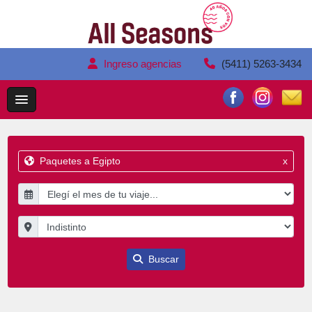
Ingreso agencias
(5411) 5263-3434
Paquetes a Egipto
x
Buscar