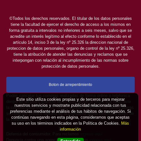
©Todos los derechos reservados. El titular de los datos personales
tiene la facultad de ejercer el derecho de acceso a los mismos en
forma gratuita a intervalos no inferiores a seis meses, salvo que se
acredite un interés legítimo al efecto conforme lo establecido en el
artículo 14, inciso 3 de la ley nº 25.326 la direccion nacional de
proteccion de datos personales, organo de control de la ley nº 25.326,
tiene la atribución de atender las denuncias y reclamos que se
interpongan con relación al incumplimiento de las normas sobre
protección de datos personales.
Boton de arrepentimiento
Podés cancelar tus compras realizadas de forma online o telefonica
Este sitio utiliza cookies propias y de terceros para mejorar
dentro de un plazo máximo de 10 días desde la fecha que realizaste
nuestros servicios y mostrarte publicidad relacionada con tus
la compra (Disp.954/2025). Según decreto 809/2024 las tarifas aéreas
preferencias mediante el análisis de tus hábitos de navegación. Si
se rigen por política tarifaria de la compañía aérea informada antes de
continúas navegando en esta página, consideramos que aceptas
la contratación.
su uso en los términos indicados en la Política de Cookies.
Más
información
Defensa del consumidor. Para reclamos
ingrese aquí
Denuncia contra una agencia. Para reclamos
ingrese aquí