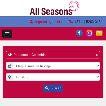
Ingreso agencias
(5411) 5263-3434
Paquetes a Colombia
x
Buscar