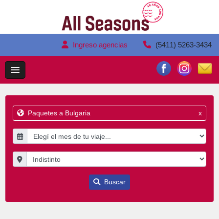
Ingreso agencias
(5411) 5263-3434
Paquetes a Bulgaria
x
Buscar