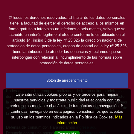
©Todos los derechos reservados. El titular de los datos personales
tiene la facultad de ejercer el derecho de acceso a los mismos en
forma gratuita a intervalos no inferiores a seis meses, salvo que se
acredite un interés legítimo al efecto conforme lo establecido en el
artículo 14, inciso 3 de la ley nº 25.326 la direccion nacional de
proteccion de datos personales, organo de control de la ley nº 25.326,
tiene la atribución de atender las denuncias y reclamos que se
interpongan con relación al incumplimiento de las normas sobre
protección de datos personales.
Boton de arrepentimiento
Podés cancelar tus compras realizadas de forma online o telefonica
Este sitio utiliza cookies propias y de terceros para mejorar
dentro de un plazo máximo de 10 días desde la fecha que realizaste
nuestros servicios y mostrarte publicidad relacionada con tus
la compra (Disp.954/2025). Según decreto 809/2024 las tarifas aéreas
preferencias mediante el análisis de tus hábitos de navegación. Si
se rigen por política tarifaria de la compañía aérea informada antes de
continúas navegando en esta página, consideramos que aceptas
la contratación.
su uso en los términos indicados en la Política de Cookies.
Más
información
Defensa del consumidor. Para reclamos
ingrese aquí
Denuncia contra una agencia. Para reclamos
ingrese aquí