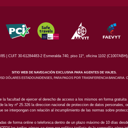
5 | CUIT 30-61284483-2 Esmeralda 740, piso 11º, oficina 1102 (C1007ABH), 
SITIO WEB DE NAVEGACIÓN EXCLUSIVA PARA AGENTES DE VIAJES.
 USD DÓLARES ESTADOUNIDENSES, PARA PAGOS POR TRASNFERENCIA BANCARIA. 
e la facultad de ejercer el derecho de acceso a los mismos en forma gratuita a
 de la ley nº 25.326 la direccion nacional de proteccion de datos personales, or
e se interpongan con relación al incumplimiento de las normas sobre protecc
das de forma online o telefonica dentro de un plazo máximo de 10 días desde
2024 las tarifas aéreas se rigen por política tarifaria de la compañía aérea i