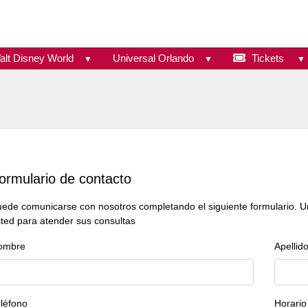
alt Disney World
Universal Orlando
Tickets
ormulario de contacto
ede comunicarse con nosotros completando el siguiente formulario. 
ted para atender sus consultas
ombre
Apellid
léfono
Horario